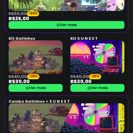
R$50,00
-50%
R$25,00
Ver mais
Kit Gatinhos
Kit S U N S E T
R$40,00
R$40,00
-25%
-25%
R$30,00
R$30,00
Ver mais
Ver mais
Combo Gatinhos + S U N S E T