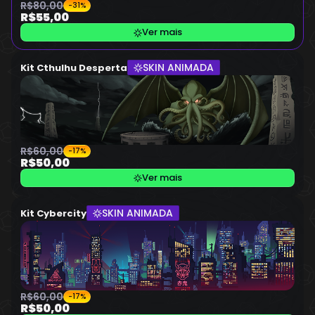
R$80,00
-31%
R$55,00
Ver mais
SKIN ANIMADA
Kit Cthulhu Desperta
R$60,00
-17%
R$50,00
Ver mais
SKIN ANIMADA
Kit Cybercity
R$60,00
-17%
R$50,00