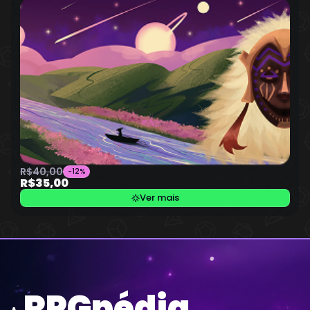
R$40,00
-12%
R$35,00
Ver mais
RPGpédia