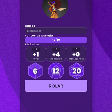
Classe
Pontos de Energia
/
Atributos
+
1
+
4
+
0
Força
Agilidade
Inteligência
ROLAR