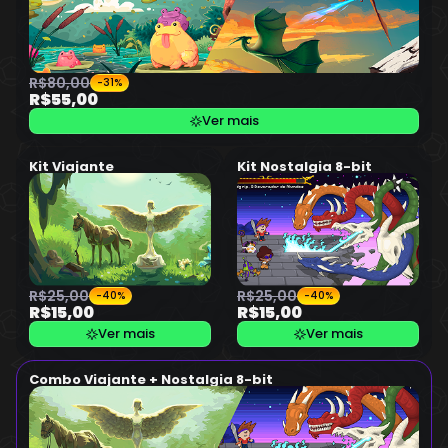
R$80,00
-31%
R$55,00
Ver mais
Kit Viajante
Kit Nostalgia 8-bit
R$25,00
R$25,00
-40%
-40%
R$15,00
R$15,00
Ver mais
Ver mais
Combo Viajante + Nostalgia 8-bit