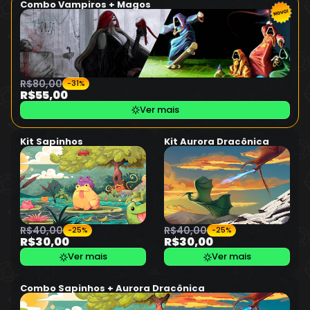
Combo Vampiros + Magos
R$80,00
-31%
R$55,00
Ver mais
Kit Sapinhos
Kit Aurora Dracônica
R$40,00
R$40,00
-25%
-25%
R$30,00
R$30,00
Ver mais
Ver mais
Combo Sapinhos + Aurora Dracônica