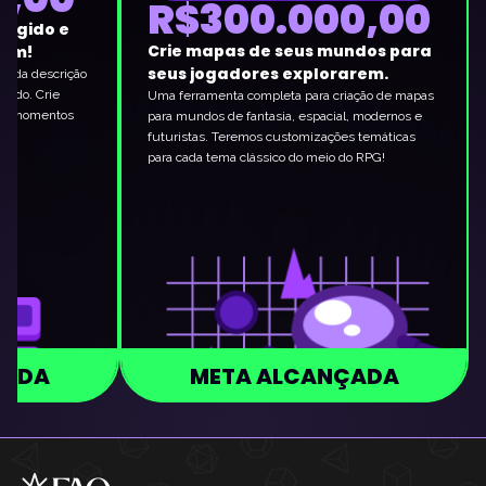
R$300.000,00
rugido e
Crie mapas de seus mundos para
som!
seus jogadores explorarem.
 cada descrição
rado. Crie
Uma ferramenta completa para criação de mapas
 e momentos
para mundos de fantasia, espacial, modernos e
futuristas. Teremos customizações temáticas
para cada tema clássico do meio do RPG!
ÇADA
META ALCANÇADA