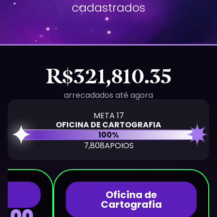
cadastrados
arrecadados até agora
META 17
OFICINA DE CARTOGRAFIA
100%
APOIOS
rd
Oficina de
Cartografia
0,00