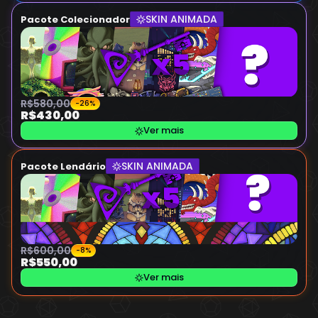
SKIN ANIMADA
Pacote Colecionador
R$580,00
-26%
R$430,00
Ver mais
SKIN ANIMADA
Pacote Lendário
R$600,00
-8%
R$550,00
Ver mais