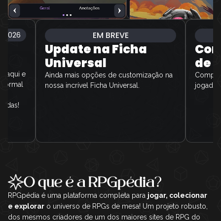
EM BREVE
6/2026
Update na Ficha
Com
Universal
de L
tá aqui e
Ainda mais opções de customização na
Compart
anormal
nossa incrível Ficha Universal.
jogador
iva
cadas!
O que é a RPGpédia?
RPGpédia é uma plataforma completa para
jogar, colecionar
e explorar
o universo de RPGs de mesa! Um projeto robusto,
dos mesmos criadores de um dos maiores sites de RPG do